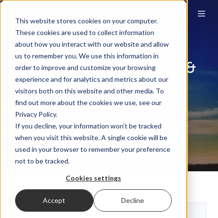
This website stores cookies on your computer.
These cookies are used to collect information
about how you interact with our website and allow
us to remember you. We use this information in
windPRO: STANDORT &
order to improve and customize your browsing
LASTEN (German) 1
experience and for analytics and metrics about our
visitors both on this website and other media. To
session
find out more about the cookies we use, see our
Privacy Policy.
If you decline, your information won’t be tracked
when you visit this website. A single cookie will be
used in your browser to remember your preference
not to be tracked.
Cookies settings
Accept
Decline
Software
windPRO